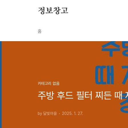
본문 바로가기
정보창고
홈
카테고리 없음
주방 후드 필터 찌든 때
by 달빛마을
2025. 1. 27.