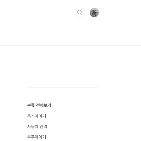
분류 전체보기
음식이야기
자동차 관리
우주이야기