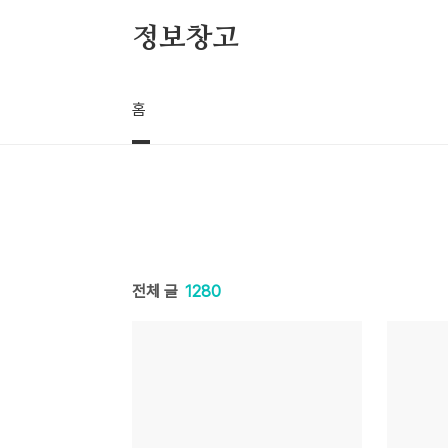
본문 바로가기
정보창고
홈
전체 글
1280